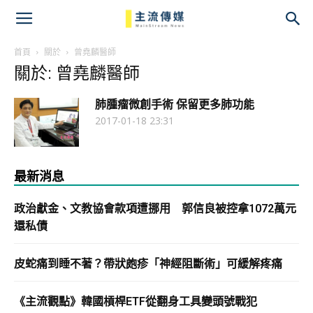
主
流
首頁
關於
曾堯麟醫師
關於: 曾堯麟醫師
傳
肺腫瘤微創手術 保留更多肺功能
媒
2017-01-18 23:31
最新消息
政治獻金、文教協會款項遭挪用 郭信良被控拿1072萬元
還私債
皮蛇痛到睡不著？帶狀皰疹「神經阻斷術」可緩解疼痛
《主流觀點》韓國槓桿ETF從翻身工具變頭號戰犯