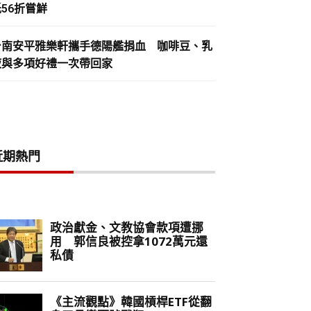
56折嘗鮮
台南安平雅樂軒攜手德陽艦捐血 咖啡豆、乳
液與多項好禮一次帶回家
近期熱門