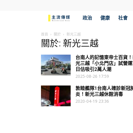
主
政治
健康
社會
流
首頁
關於
新光三越
關於: 新光三越
傳
台南人的記憶東帝士百貨！
媒
光三越「小北門店」試營運
日估吸引2萬人潮
2025-08-26 17:59
敦睦艦隊1台南人確診新冠
炎！新光三越休館消毒
2020-04-19 23:36