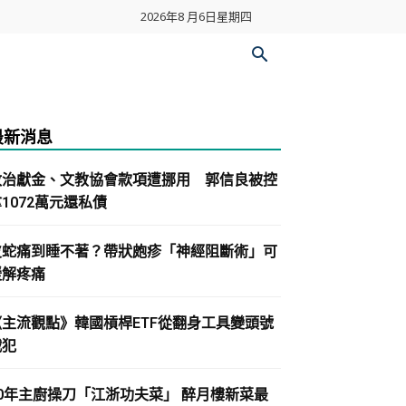
2026年8 月6日星期四
最新消息
政治獻金、文教協會款項遭挪用 郭信良被控
1072萬元還私債
皮蛇痛到睡不著？帶狀皰疹「神經阻斷術」可
緩解疼痛
《主流觀點》韓國槓桿ETF從翻身工具變頭號
戰犯
30年主廚操刀「江浙功夫菜」 醉月樓新菜最