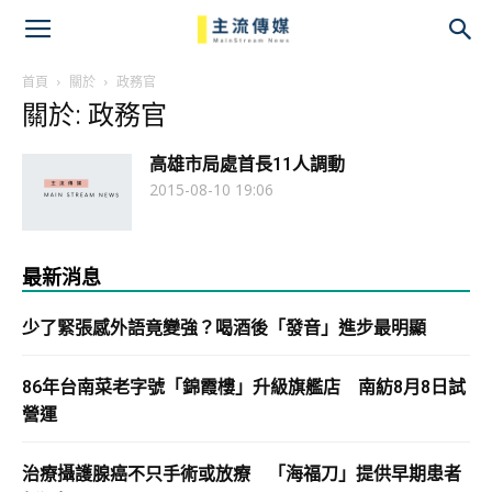
主
流
首頁
關於
政務官
關於: 政務官
傳
高雄市局處首長11人調動
媒
2015-08-10 19:06
最新消息
少了緊張感外語竟變強？喝酒後「發音」進步最明顯
86年台南菜老字號「錦霞樓」升級旗艦店 南紡8月8日試
營運
治療攝護腺癌不只手術或放療 「海福刀」提供早期患者