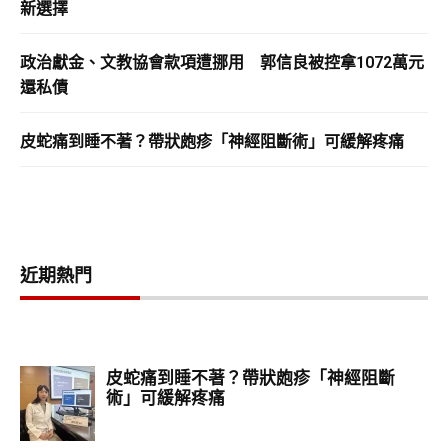
新選擇
政治獻金、文教協會款項遭挪用 郭信良被控拿1072萬元
還私債
皮蛇痛到睡不著？帶狀皰疹「神經阻斷術」可緩解疼痛
近期熱門