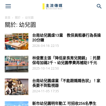
主
流
首頁
關於
幼兒園
關於: 幼兒園
傳
台南幼兒園虐13童 教保員粗暴行為長達
媒
20分鐘
2026-04-16 22:15
林俊憲主張「降低家長育兒開銷」：托嬰
保母加碼2千、幼兒園學費再補助1千元
2025-10-14 22:50
台南幼兒園虐童「不能跟媽媽告狀」！家
長要不到監視器
2024-11-05 17:35
新市幼兒園明年動工 可招收256名學生