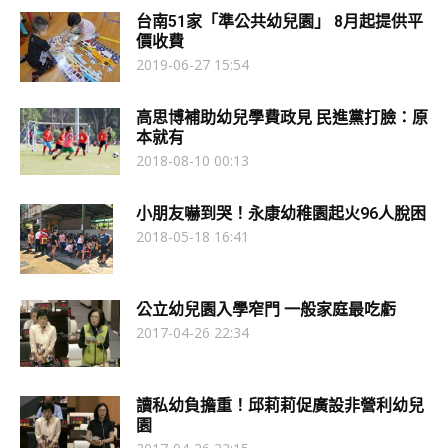
台南51家「準公共幼兒園」 8月起提供平
價收費
2019-06-27 15:54
高思博補助幼兒學費政見 民進黨打臉：原
本就有
2018-08-10 00:13
小朋友嚇到哭！永康幼稚園起火96人脫困
2018-05-18 16:41
公立幼兒園入學窄門 一般家庭最吃虧
2017-04-26 22:34
讀私幼負擔重！邱莉莉促廣設非營利幼兒
園