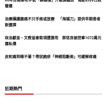
86年台南菜老字號「錦霞樓」升級旗艦店 南紡8月8日試
營運
治療攝護腺癌不只手術或放療 「海福刀」提供早期患者
新選擇
政治獻金、文教協會款項遭挪用 郭信良被控拿1072萬元
還私債
皮蛇痛到睡不著？帶狀皰疹「神經阻斷術」可緩解疼痛
近期熱門