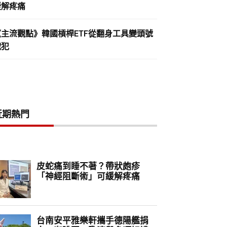
緩解疼痛
《主流觀點》韓國槓桿ETF從翻身工具變頭號
戰犯
近期熱門