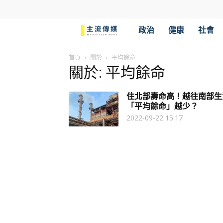
主
政治
健康
社會
流
首頁
關於
平均餘命
關於: 平均餘命
傳
住北部壽命高！越往南部生
媒
「平均餘命」越少？
2022-09-22 15:17