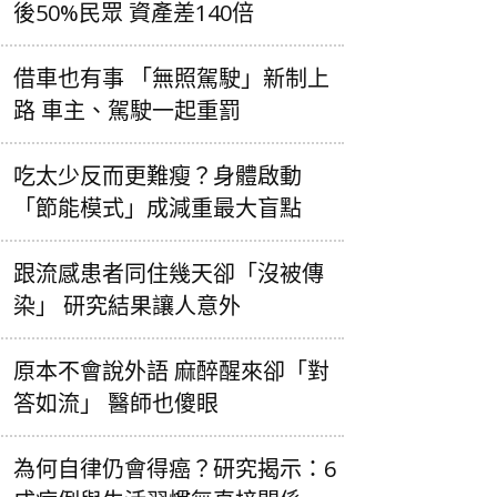
後50%民眾 資產差140倍
借車也有事 「無照駕駛」新制上
路 車主、駕駛一起重罰
吃太少反而更難瘦？身體啟動
「節能模式」成減重最大盲點
跟流感患者同住幾天卻「沒被傳
染」 研究結果讓人意外
原本不會說外語 麻醉醒來卻「對
答如流」 醫師也傻眼
為何自律仍會得癌？研究揭示：6