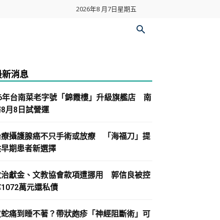
2026年8 月7日星期五
最新消息
86年台南菜老字號「錦霞樓」升級旗艦店 南
紡8月8日試營運
治療攝護腺癌不只手術或放療 「海福刀」提
供早期患者新選擇
政治獻金、文教協會款項遭挪用 郭信良被控
1072萬元還私債
皮蛇痛到睡不著？帶狀皰疹「神經阻斷術」可