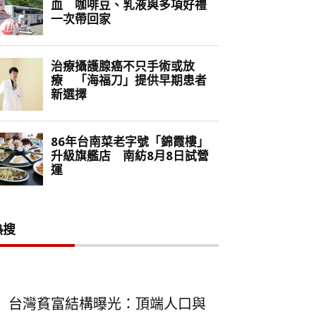
熱搜
台灣貧富結構曝光：頂端人口與