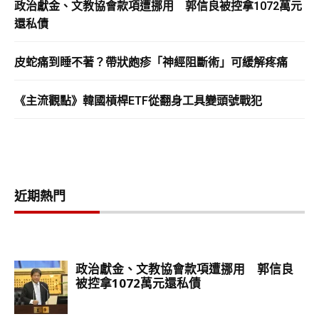
政治獻金、文教協會款項遭挪用 郭信良被控拿1072萬元
還私債
皮蛇痛到睡不著？帶狀皰疹「神經阻斷術」可緩解疼痛
《主流觀點》韓國槓桿ETF從翻身工具變頭號戰犯
近期熱門