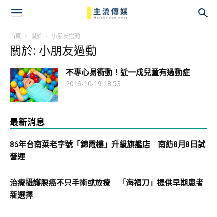
主
流
首頁
關於
小朋友過動
關於: 小朋友過動
傳
不專心易衝動！近一成兒童有過動症
媒
2016-10-19 18:53
最新消息
86年台南菜老字號「錦霞樓」升級旗艦店 南紡8月8日試
營運
治療攝護腺癌不只手術或放療 「海福刀」提供早期患者
新選擇