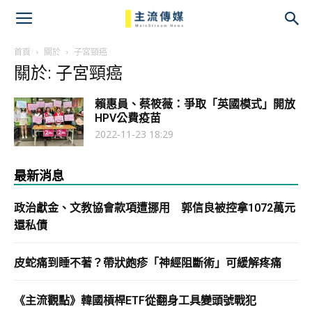
主
流
首頁
關於
子宮頸癌
關於: 子宮頸癌
傳
賴惠員、蔡筱薇：爭取「英國模式」開放
媒
HPV公費疫苗
2022-11-23 18:29
最新消息
政治獻金、文教協會款項遭挪用 郭信良被控拿1072萬元
還私債
皮蛇痛到睡不著？帶狀皰疹「神經阻斷術」可緩解疼痛
《主流觀點》韓國槓桿ETF從翻身工具變頭號戰犯