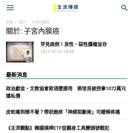
主
流
首頁
關於
子宮內膜癌
關於: 子宮內膜癌
傳
罕見病例！良性、惡性腫瘤並存
媒
2015-09-02 18:08
最新消息
政治獻金、文教協會款項遭挪用 郭信良被控拿1072萬元
還私債
皮蛇痛到睡不著？帶狀皰疹「神經阻斷術」可緩解疼痛
《主流觀點》韓國槓桿ETF從翻身工具變頭號戰犯