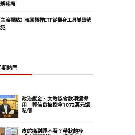
緩解疼痛
《主流觀點》韓國槓桿ETF從翻身工具變頭號
戰犯
近期熱門