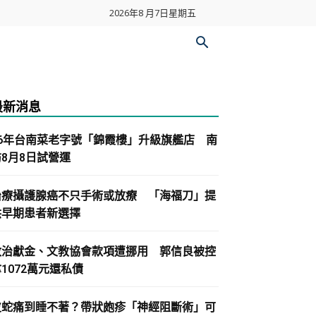
2026年8 月7日星期五
最新消息
86年台南菜老字號「錦霞樓」升級旗艦店 南
紡8月8日試營運
治療攝護腺癌不只手術或放療 「海福刀」提
供早期患者新選擇
政治獻金、文教協會款項遭挪用 郭信良被控
1072萬元還私債
皮蛇痛到睡不著？帶狀皰疹「神經阻斷術」可