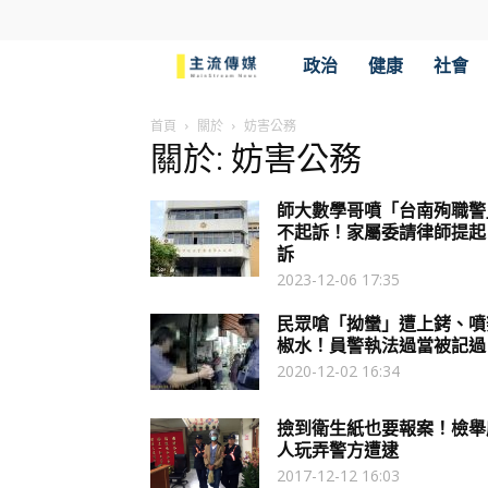
主
政治
健康
社會
流
首頁
關於
妨害公務
關於: 妨害公務
傳
師大數學哥噴「台南殉職警
媒
不起訴！家屬委請律師提起
訴
2023-12-06 17:35
民眾嗆「拗蠻」遭上銬、噴
椒水！員警執法過當被記過
2020-12-02 16:34
撿到衛生紙也要報案！檢舉
人玩弄警方遭逮
2017-12-12 16:03