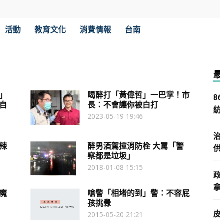
活動
教育文化
消費情報
台南
」
喝醉打「黃偉哲」一巴掌！市
自
長：不會讓你被白打
2023-05-19 19:46
辣
醉男酒駕撞消防栓 大罵「警
察都是垃圾」
2018-01-08 15:15
拿
魔
嗆警「相堵的到」警：不容屁
孩挑釁
2015-05-20 21:21