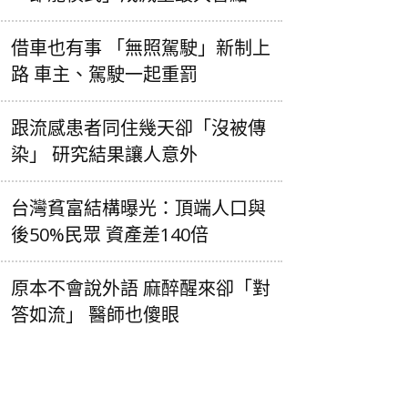
借車也有事 「無照駕駛」新制上
路 車主、駕駛一起重罰
跟流感患者同住幾天卻「沒被傳
染」 研究結果讓人意外
台灣貧富結構曝光：頂端人口與
後50%民眾 資產差140倍
原本不會說外語 麻醉醒來卻「對
答如流」 醫師也傻眼