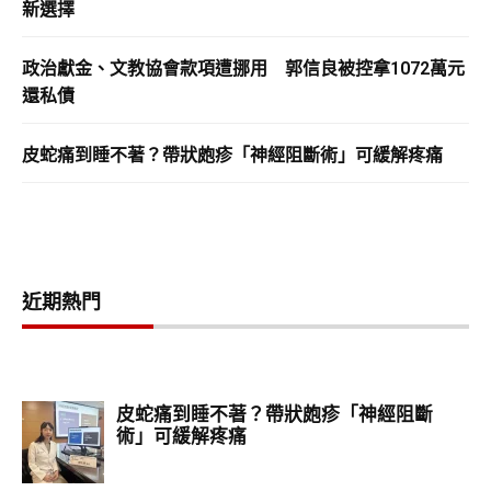
新選擇
政治獻金、文教協會款項遭挪用 郭信良被控拿1072萬元
還私債
皮蛇痛到睡不著？帶狀皰疹「神經阻斷術」可緩解疼痛
近期熱門