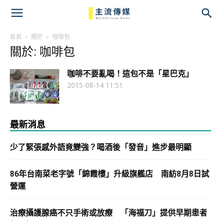
主
流
首頁
關於
咖啡包
關於: 咖啡包
傳
咖啡不要亂喝！這包不是「星巴克」
媒
2015-08-14 11:51
最新消息
少了緊張感外語竟變強？喝酒後「發音」進步最明顯
86年台南菜老字號「錦霞樓」升級旗艦店 南紡8月8日試
營運
治療攝護腺癌不只手術或放療 「海福刀」提供早期患者