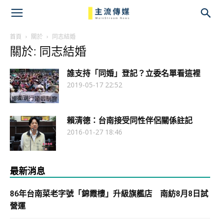
主
流
首頁
關於
同志結婚
關於: 同志結婚
傳
誰支持「同婚」登記？立委名單看這裡
媒
2019-05-17 22:52
賴清德：台南接受同性伴侶關係註記
2016-01-27 18:46
最新消息
86年台南菜老字號「錦霞樓」升級旗艦店 南紡8月8日試
營運