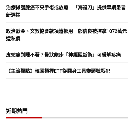
治療攝護腺癌不只手術或放療 「海福刀」提供早期患者
新選擇
政治獻金、文教協會款項遭挪用 郭信良被控拿1072萬元
還私債
皮蛇痛到睡不著？帶狀皰疹「神經阻斷術」可緩解疼痛
《主流觀點》韓國槓桿ETF從翻身工具變頭號戰犯
近期熱門