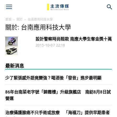
主
流
首頁
關於
台南應用科技大學
關於: 台南應用科技大學
傳
設計警察時尚鞋款 南應大學生奪金獎十萬
媒
2015-10-07 22:18
最新消息
少了緊張感外語竟變強？喝酒後「發音」進步最明顯
86年台南菜老字號「錦霞樓」升級旗艦店 南紡8月8日試
營運
治療攝護腺癌不只手術或放療 「海福刀」提供早期患者