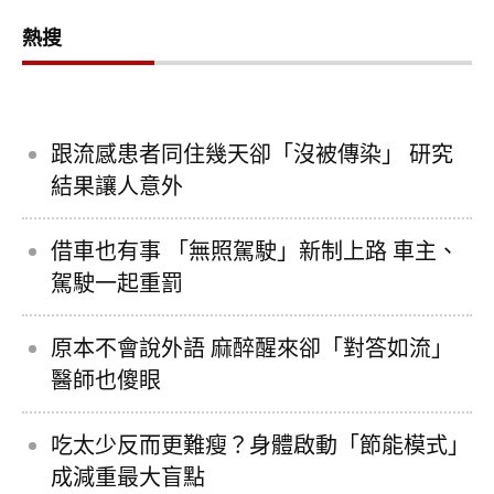
熱搜
跟流感患者同住幾天卻「沒被傳染」 研究
結果讓人意外
借車也有事 「無照駕駛」新制上路 車主、
駕駛一起重罰
原本不會說外語 麻醉醒來卻「對答如流」
醫師也傻眼
吃太少反而更難瘦？身體啟動「節能模式」
成減重最大盲點