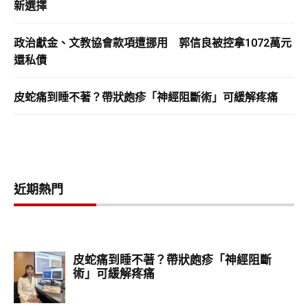
新選擇
政治獻金、文教協會款項遭挪用 郭信良被控拿1072萬元
還私債
皮蛇痛到睡不著？帶狀皰疹「神經阻斷術」可緩解疼痛
近期熱門