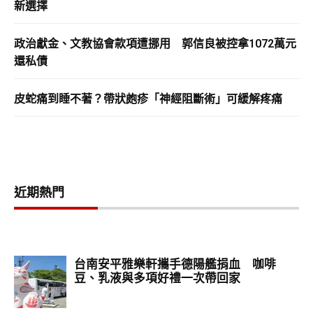
新選擇
政治獻金、文教協會款項遭挪用 郭信良被控拿1072萬元
還私債
皮蛇痛到睡不著？帶狀皰疹「神經阻斷術」可緩解疼痛
近期熱門