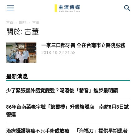
主
流
首頁
關於
古董
關於: 古董
傳
一家三口都牙醫 全在台南市立醫院服務
媒
2018-10-22 21:58
最新消息
少了緊張感外語竟變強？喝酒後「發音」進步最明顯
86年台南菜老字號「錦霞樓」升級旗艦店 南紡8月8日試
營運
治療攝護腺癌不只手術或放療 「海福刀」提供早期患者