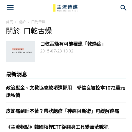
主
流
首頁
關於
口乾舌燥
關於: 口乾舌燥
傳
口乾舌燥有可能罹患「乾燥症」
媒
2015-07-28 13:02
最新消息
政治獻金、文教協會款項遭挪用 郭信良被控拿1072萬元
還私債
皮蛇痛到睡不著？帶狀皰疹「神經阻斷術」可緩解疼痛
《主流觀點》韓國槓桿ETF從翻身工具變頭號戰犯