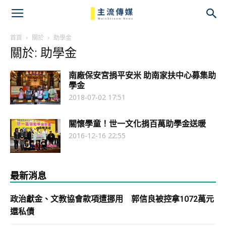
主
流
首頁
關於
助學金
關於: 助學金
傳
南廠保安宮捐平安米 助南家扶中心募集助
媒
學金
2018-07-02 17:51
關懷學童！世一文化捐百萬助學金送暖
2016-12-16 22:55
最新消息
政治獻金、文教協會款項遭挪用 郭信良被控拿1072萬元
還私債