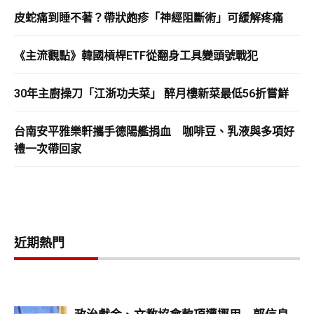
皮蛇痛到睡不著？帶狀皰疹「神經阻斷術」可緩解疼痛
《主流觀點》韓國槓桿ETF從翻身工具變頭號戰犯
30年主廚操刀「江浙功夫菜」 醉月樓新菜最低56折嘗鮮
台南安平雅樂軒攜手德陽艦捐血 咖啡豆、乳液與多項好
禮一次帶回家
近期熱門