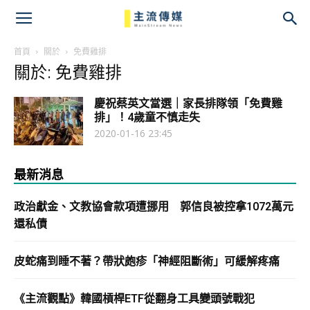
主
流
首頁
關於
免費雞排
關於: 免費雞排
傳
慶祝蔡英文當選｜家長排隊領「免費雞
媒
排」！4歲童不慎走失
2020-01-16 23:45
最新消息
政治獻金、文教協會款項遭挪用 郭信良被控拿1072萬元
還私債
皮蛇痛到睡不著？帶狀皰疹「神經阻斷術」可緩解疼痛
《主流觀點》韓國槓桿ETF從翻身工具變頭號戰犯