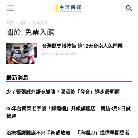
主
流
首頁
關於
免票入館
關於: 免票入館
傳
台灣歷史博物館 這12天台南人免門票
媒
2016-06-27 22:48
最新消息
少了緊張感外語竟變強？喝酒後「發音」進步最明顯
86年台南菜老字號「錦霞樓」升級旗艦店 南紡8月8日試
營運
治療攝護腺癌不只手術或放療 「海福刀」提供早期患者