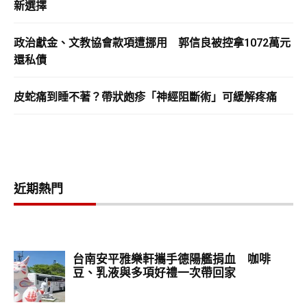
新選擇
政治獻金、文教協會款項遭挪用 郭信良被控拿1072萬元
還私債
皮蛇痛到睡不著？帶狀皰疹「神經阻斷術」可緩解疼痛
近期熱門