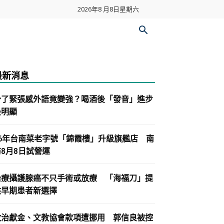
2026年8 月8日星期六
最新消息
少了緊張感外語竟變強？喝酒後「發音」進步
最明顯
86年台南菜老字號「錦霞樓」升級旗艦店 南
紡8月8日試營運
治療攝護腺癌不只手術或放療 「海福刀」提
供早期患者新選擇
政治獻金、文教協會款項遭挪用 郭信良被控