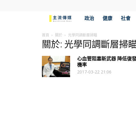
主
政治
健康
社會
流
首頁
關於
光學同調斷層掃瞄
關於: 光學同調斷層掃
傳
心血管阻塞新武器 降低復
媒
機率
2017-03-22 21:06