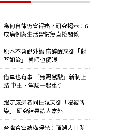
為何自律仍會得癌？研究揭示：6
成病例與生活習慣無直接關係
原本不會說外語 麻醉醒來卻「對
答如流」 醫師也傻眼
借車也有事 「無照駕駛」新制上
路 車主、駕駛一起重罰
跟流感患者同住幾天卻「沒被傳
染」 研究結果讓人意外
台灣貧富結構曝光：頂端人口與