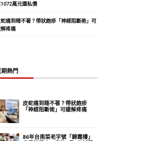
1072萬元還私債
皮蛇痛到睡不著？帶狀皰疹「神經阻斷術」可
緩解疼痛
近期熱門