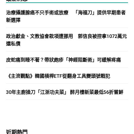
治療攝護腺癌不只手術或放療 「海福刀」提供早期患者
新選擇
政治獻金、文教協會款項遭挪用 郭信良被控拿1072萬元
還私債
皮蛇痛到睡不著？帶狀皰疹「神經阻斷術」可緩解疼痛
《主流觀點》韓國槓桿ETF從翻身工具變頭號戰犯
30年主廚操刀「江浙功夫菜」 醉月樓新菜最低56折嘗鮮
近期熱門