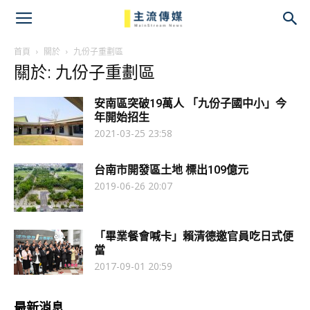
主
流
首頁
關於
九份子重劃區
關於: 九份子重劃區
傳
安南區突破19萬人 「九份子國中小」今
媒
年開始招生
2021-03-25 23:58
台南市開發區土地 標出109億元
2019-06-26 20:07
「畢業餐會喊卡」賴清德邀官員吃日式便
當
2017-09-01 20:59
最新消息