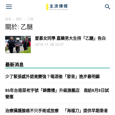
主
流
首頁
關於
乙醚
關於: 乙醚
傳
愛慕女同學 嘉藥男大生持「乙醚」告白
媒
2016-11-28 22:31
最新消息
少了緊張感外語竟變強？喝酒後「發音」進步最明顯
86年台南菜老字號「錦霞樓」升級旗艦店 南紡8月8日試
營運
治療攝護腺癌不只手術或放療 「海福刀」提供早期患者