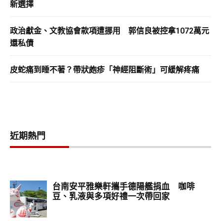
新選擇
政治獻金、文教協會款項遭挪用 郭信良被控拿1072萬元
還私債
皮蛇痛到睡不著？帶狀皰疹「神經阻斷術」可緩解疼痛
近期熱門