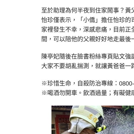
至於助理為何半夜到住家鬧事？黃
怡珍僅表示，「小僑」擔任怡珍的
家裡發生不幸，深感悲痛，目前正
間，可以陪他的父親好好地走最後
陳亭妃隨後在臉書粉絲專頁貼文強
大家不要胡亂揣測，就讓黃爸爸一
※珍惜生命，自殺防治專線：0800-7
※喝酒勿開車。飲酒過量；有礙健