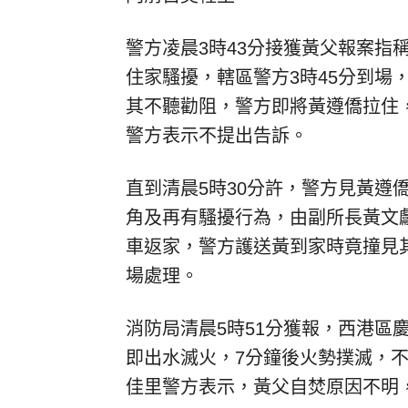
警方凌晨3時43分接獲黃父報案指
住家騷擾，轄區警方3時45分到場
其不聽勸阻，警方即將黃遵僑拉住
警方表示不提出告訴。
直到清晨5時30分許，警方見黃遵
角及再有騷擾行為，由副所長黃文
車返家，警方護送黃到家時竟撞見
場處理。
消防局清晨5時51分獲報，西港區
即出水滅火，7分鐘後火勢撲滅，不
佳里警方表示，黃父自焚原因不明