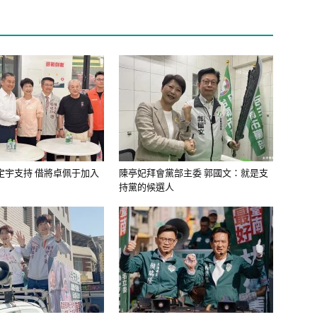
定宇支持 借將卓佩于加入
陳亭妃拜會黨部主委 郭國文：就是支
持黨的候選人