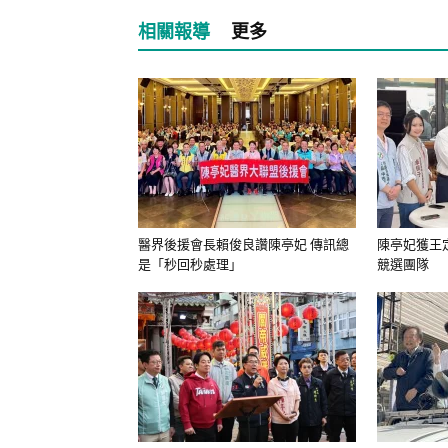
相關報導
更多
醫界後援會長賴俊良讚陳亭妃 傳訊總
陳亭妃獲王
是「秒回秒處理」
競選團隊