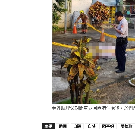
黃姓助理父親開車返回西港住處後，於門前
主題
助理
自殺
自焚
陳亭妃
陳怡珍