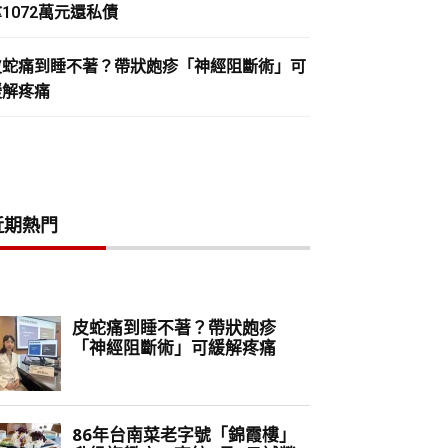
1072萬元還私債
皮蛇痛到睡不著？帶狀皰疹「神經阻斷術」可
緩解疼痛
近期熱門