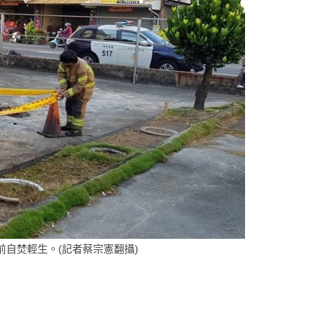
自焚輕生。(記者蔡宗憲翻攝)