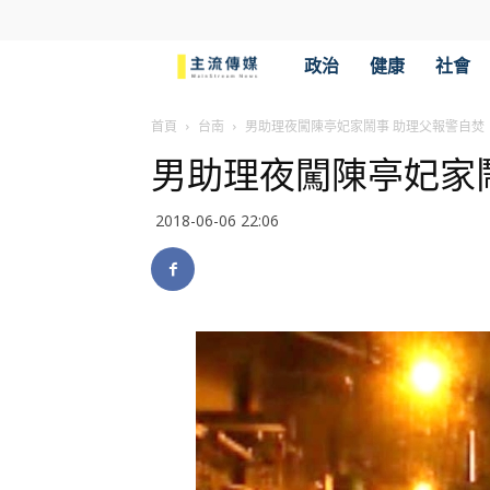
主
政治
健康
社會
流
首頁
台南
男助理夜闖陳亭妃家鬧事 助理父報警自焚
男助理夜闖陳亭妃家
傳
2018-06-06 22:06
媒