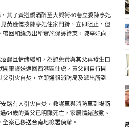
稱，其子黃遵僑酒醉至大興街40巷立委陳亭妃
，見黃遵僑按陳亭妃住家門鈴，立即阻止，但
，帶回和緯派出所實施保護管束，陳亭妃向
僑酒醒且情緒緩和，為避免黃與其父再發生口
獻開車護送返回西港區住處，黃父則自行開
其父引火自焚，立即通報消防局及派出所到
慶安路有人引火自焚，救護車與消防車到場隨
過64歲的黃父已明顯死亡，家屬情緒激動。
，全案已移送台南地檢署偵辦。