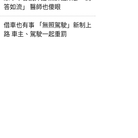
答如流」 醫師也傻眼
借車也有事 「無照駕駛」新制上
路 車主、駕駛一起重罰