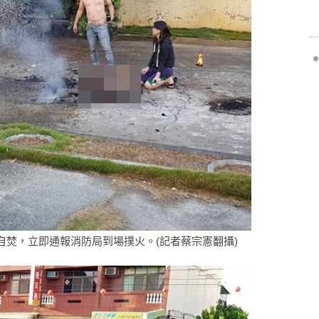
焚，立即通報消防局到場撲火。(記者蔡宗憲翻攝)