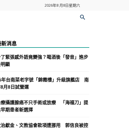
2026年8 月8日星期六
最新消息
少了緊張感外語竟變強？喝酒後「發音」進步
最明顯
86年台南菜老字號「錦霞樓」升級旗艦店 南
紡8月8日試營運
治療攝護腺癌不只手術或放療 「海福刀」提
供早期患者新選擇
政治獻金、文教協會款項遭挪用 郭信良被控