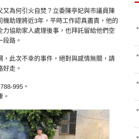
父又為何引火自焚？立委陳亭妃與市議員陳
司機助理將近3年，平時工作認真盡責，他的
全力協助家人處理後事，也拜託留給他們空
一段路。
調，此次不幸的事件，絕對與感情無關，請
路好走。
88-995。
康。