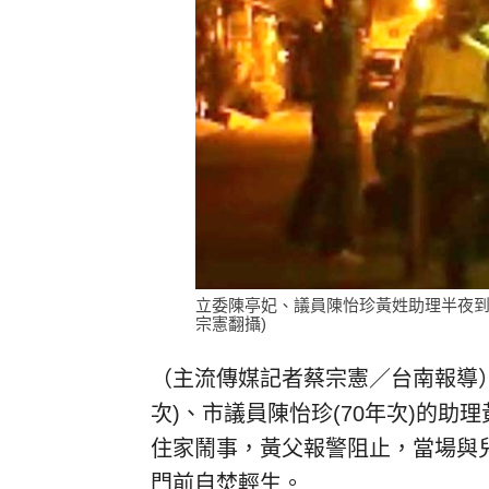
立委陳亭妃、議員陳怡珍黃姓助理半夜到
宗憲翻攝)
（主流傳媒記者蔡宗憲／台南報導）
次)、市議員陳怡珍(70年次)的助
住家鬧事，黃父報警阻止，當場與
門前自焚輕生。