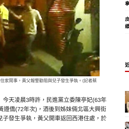
拿
住家鬧事，黃父報警勸阻與兒子發生爭執。(記者蔡
今天凌晨3時許，民進黨立委陳亭妃(63年
理黃遵僑(72年次)，酒後到姊妹倆北區大興街
兒子發生爭執，黃父開車返回西港住處，於