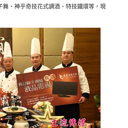
子舞、神乎奇技花式調酒、特技鐵環等，現