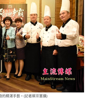
的精湛手藝。(記者蔡宗憲攝)