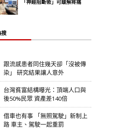
熱搜
跟流感患者同住幾天卻「沒被傳
染」 研究結果讓人意外
台灣貧富結構曝光：頂端人口與
後50%民眾 資產差140倍
借車也有事 「無照駕駛」新制上
路 車主、駕駛一起重罰