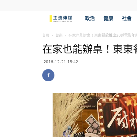
主
政治
健康
社會
流
首頁
台南
在家也能辦桌！東東餐飲推出30道電影年
在家也能辦桌！東東
傳
2016-12-21 18:42
媒