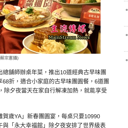
蔡宗憲攝)
出總舖師辦桌年菜，推出10道經典古早味團
享68折，適合小家庭的古早味團圓餐，6道團
府，除夕夜當天在家自行解凍加熱，就能享受
賀歲YA」新春團圓宴，每桌只要10990
午與「永大幸福館」除夕夜安排了世界級表