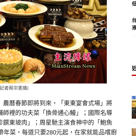
低
記者蔡宗憲攝)
）農曆春節即將到來，「東東宴會式場」將
舖師裡的功夫菜「換骨通心鰻」；國際名導
珍饌東坡肉」；周星馳主演食神中的「鮑魚
帶年菜，每道只要280元起，在家就能品嚐廚