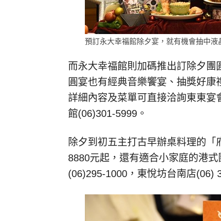
預訂永大幸福館除夕宴，就有機會抽中液晶
而永大幸福館則加碼推出訂除夕團
圓宴也有經典音樂饗宴、抽獎好康
詳細內容及菜單可直接洽詢東東宴會式場
館(06)301-5999。
除夕到初五主打古早辦桌料理的「
8880元起，還有適合小家庭的港
(06)295-1000，東悅坊台南店(06) 3