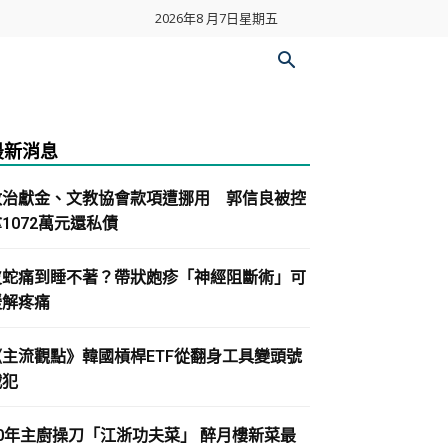
2026年8 月7日星期五
最新消息
政治獻金、文教協會款項遭挪用 郭信良被控
1072萬元還私債
皮蛇痛到睡不著？帶狀皰疹「神經阻斷術」可
緩解疼痛
《主流觀點》韓國槓桿ETF從翻身工具變頭號
戰犯
30年主廚操刀「江浙功夫菜」 醉月樓新菜最