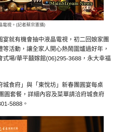
電視。(記者蔡宗憲攝)
圓宴就有機會抽中液晶電視，初二回娘家團
禮等活動，讓全家人開心熱鬧圍爐過好年，
/華平囍嫁館(06)295-3688，永大幸福
府城食府」與「東悅坊」新春團圓宴每桌
式團圓套餐，詳細內容及菜單請洽府城食府
01-5888。