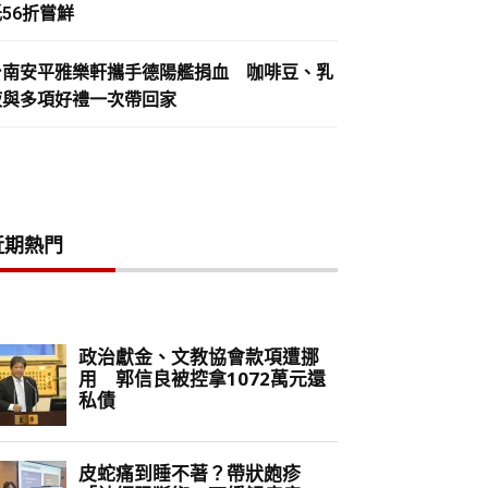
56折嘗鮮
台南安平雅樂軒攜手德陽艦捐血 咖啡豆、乳
液與多項好禮一次帶回家
近期熱門