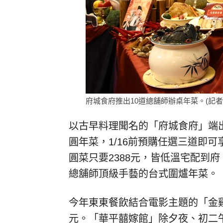
府城食府推出10道總舖師辦桌年菜。(記者
以古早料理聞名的「府城食府」端
圓年菜，1/16前預購任選三道即可
圓菜只要2388元，皆低溫宅配到
總舖師頂級手藝的台式圍爐年菜。
今年東東餐飲結合電影主題的「金雞
元。「華平囍嫁館」除夕夜、初二