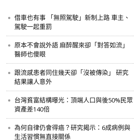
借車也有事 「無照駕駛」新制上路 車主、
駕駛一起重罰
原本不會說外語 麻醉醒來卻「對答如流」
醫師也傻眼
跟流感患者同住幾天卻「沒被傳染」 研究
結果讓人意外
台灣貧富結構曝光：頂端人口與後50%民眾
資產差140倍
為何自律仍會得癌？研究揭示：6成病例與
生活習慣無直接關係