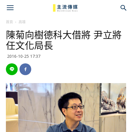
主
流
首頁
高雄
陳菊向樹德科大借將 尹立將
傳
任文化局長
媒
2016-10-25 17:37