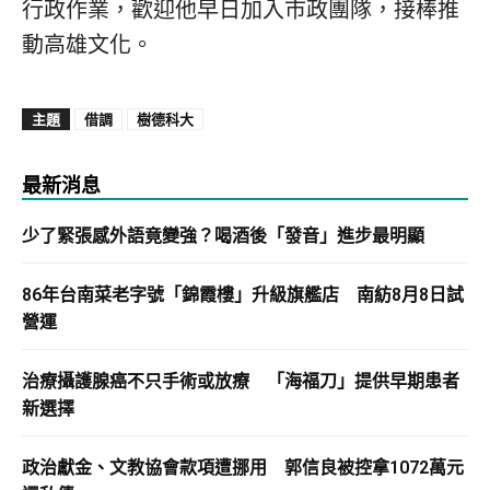
行政作業，歡迎他早日加入市政團隊，接棒推
動高雄文化。
主題
借調
樹德科大
最新消息
少了緊張感外語竟變強？喝酒後「發音」進步最明顯
86年台南菜老字號「錦霞樓」升級旗艦店 南紡8月8日試
營運
治療攝護腺癌不只手術或放療 「海福刀」提供早期患者
新選擇
政治獻金、文教協會款項遭挪用 郭信良被控拿1072萬元