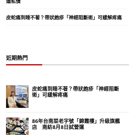
還私債
皮蛇痛到睡不著？帶狀皰疹「神經阻斷術」可緩解疼痛
近期熱門