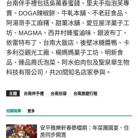
台南伴手禮包括吳萬春蜜餞、里夫手指泡芙專
賣、DOGA辣椒餅、牛軋本舖、不老莊食品、
阿湯哥手工麻糬、甜菓冰舖、愛豆屋洋菓子工
坊、MAGMA、西井村蜂蜜滷味、銀波布丁、
依雷特布丁、台南大飯店、後壁冰糖醬鴨、卡
多利亞觀光工廠、楊媽媽菓子工坊、明新食
品、臻品周氏泡菜、阿水伯肉包及聖泉華生物
科技有限公司，共20間知名店家參與。
主題
台南伴手禮
台南住宿
台南旅遊行程
相關報導
更多
安平雅樂軒春節檔期：年菜團圓宴、住
房同步開賣