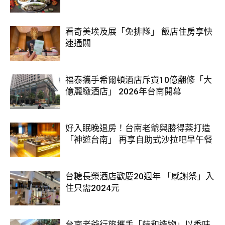
看奇美埃及展「免排隊」 飯店住房享快
速通關
福泰攜手希爾頓酒店斥資10億翻修「大
億麗緻酒店」 2026年台南開幕
好入眠晚退房！台南老爺與勝得棻打造
「神遊台南」 再享自助式沙拉吧早午餐
台糖長榮酒店歡慶20週年 「感謝祭」入
住只需2024元
台南老爺行旅攜手「蒔和造物」以香味