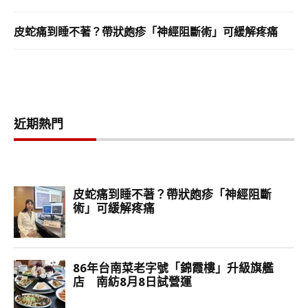
皮蛇痛到睡不著？帶狀皰疹「神經阻斷術」可緩解疼痛
近期熱門