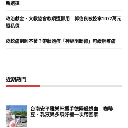
新選擇
政治獻金、文教協會款項遭挪用 郭信良被控拿1072萬元
還私債
皮蛇痛到睡不著？帶狀皰疹「神經阻斷術」可緩解疼痛
近期熱門