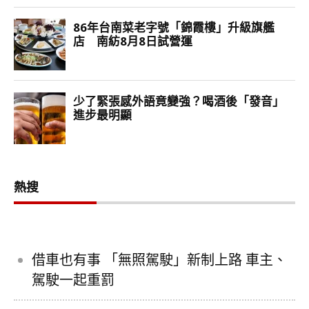
熱搜
借車也有事 「無照駕駛」新制上路 車主、
駕駛一起重罰