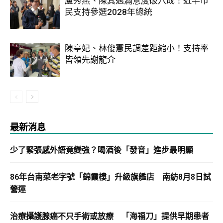
盧秀燕、陳其邁滿意度破六成！近半市
民支持參選2028年總統
陳亭妃、林俊憲民調差距縮小！支持率
皆領先謝龍介
最新消息
少了緊張感外語竟變強？喝酒後「發音」進步最明顯
86年台南菜老字號「錦霞樓」升級旗艦店 南紡8月8日試
營運
治療攝護腺癌不只手術或放療 「海福刀」提供早期患者