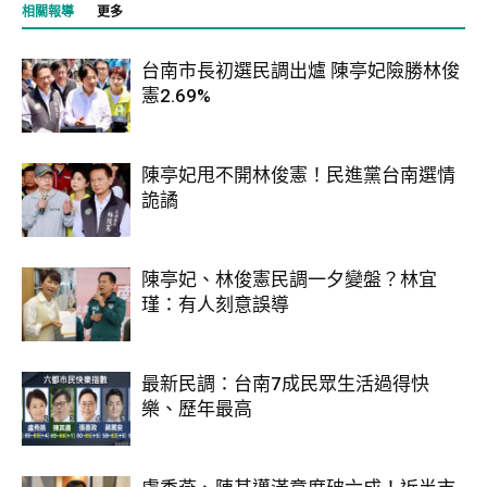
相關報導
更多
台南市長初選民調出爐 陳亭妃險勝林俊
憲2.69%
陳亭妃甩不開林俊憲！民進黨台南選情
詭譎
陳亭妃、林俊憲民調一夕變盤？林宜
瑾：有人刻意誤導
最新民調：台南7成民眾生活過得快
樂、歷年最高