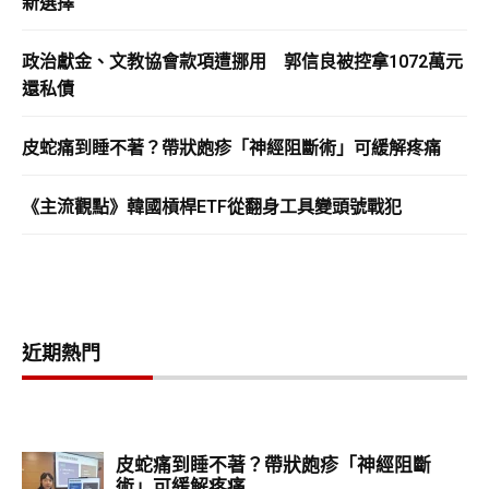
新選擇
政治獻金、文教協會款項遭挪用 郭信良被控拿1072萬元
還私債
皮蛇痛到睡不著？帶狀皰疹「神經阻斷術」可緩解疼痛
《主流觀點》韓國槓桿ETF從翻身工具變頭號戰犯
近期熱門