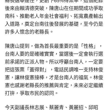
縣長選舉連任，更創下65%得票率，這個紀錄
後來由賴清德突破，陳唐山在任期間成功爭取
南科、推動老人年金社會福利、拓寬農產輸出
入道路，奠定台南往後發展的基礎，至今仍是
許多人懷念的老縣長。
陳唐山提到，做為首長最重要的是「性格」，
台南人要的是確確實實，當選後一定會執行選
前承諾的正派人物。所以呼籲台南人，一定要
把這張票「蓋得對」，電話民調唯一支持林俊
憲，讓林俊憲接棒，才是台南人的福氣。林俊
憲也感謝老縣長的推薦與肯定，未來必定繼續
打拚，爭取市民的認同。
今天副議長林志展、蔡麗青、黃麗招、邱昭