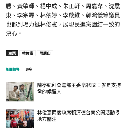
勝、黃肇輝、楊中成、朱正軒、周嘉韋、沈震
東、李宗霖、林依婷、李啟維、郭鴻儀等議員
也都到場力挺林俊憲，展現民進黨團結一致的
決心。
主題
林俊憲
陳唐山
相關報導
更多
陳亭妃拜會黨部主委 郭國文：就是支持
黨的候選人
林俊憲兩度缺席賴清德台南公開活動 引
地方關注