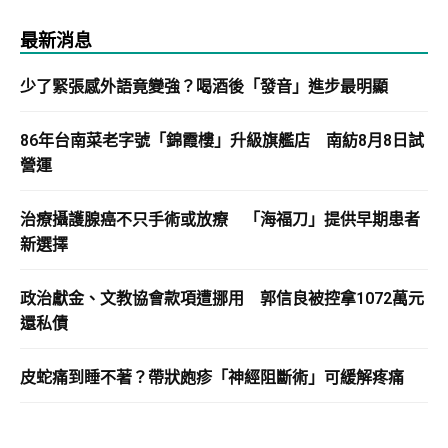
最新消息
少了緊張感外語竟變強？喝酒後「發音」進步最明顯
86年台南菜老字號「錦霞樓」升級旗艦店 南紡8月8日試
營運
治療攝護腺癌不只手術或放療 「海福刀」提供早期患者
新選擇
政治獻金、文教協會款項遭挪用 郭信良被控拿1072萬元
還私債
皮蛇痛到睡不著？帶狀皰疹「神經阻斷術」可緩解疼痛