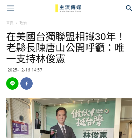
主
流
首頁
政治
在美國台獨聯盟相識30年！
傳
老縣長陳唐山公開呼籲：唯
媒
一支持林俊憲
2025-12-16 14:57