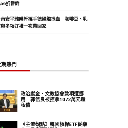
56折嘗鮮
台南安平雅樂軒攜手德陽艦捐血 咖啡豆、乳
液與多項好禮一次帶回家
近期熱門