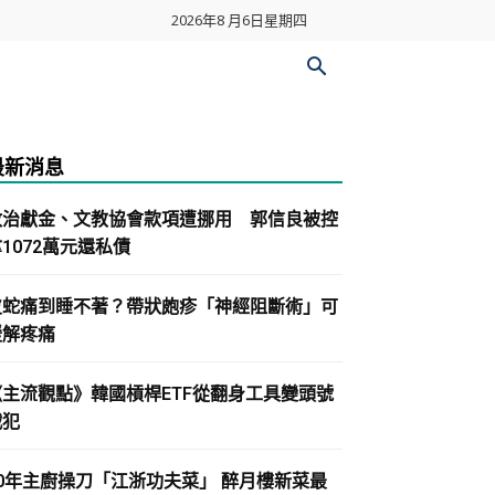
2026年8 月6日星期四
最新消息
政治獻金、文教協會款項遭挪用 郭信良被控
1072萬元還私債
皮蛇痛到睡不著？帶狀皰疹「神經阻斷術」可
緩解疼痛
《主流觀點》韓國槓桿ETF從翻身工具變頭號
戰犯
30年主廚操刀「江浙功夫菜」 醉月樓新菜最