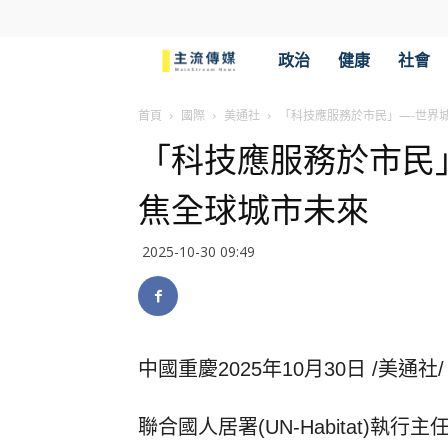
主
政治
健康
社會
流
首頁
國際
美通社
「科技應服務於市民」—-世界
「科技應服務於市民
傳
焦全球城市未來
媒
2025-10-30 09:49
中國重慶
2025年10月30日
/美通社/
聯合國人居署(UN-Habitat)執行主任