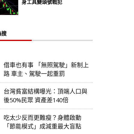
熱搜
借車也有事 「無照駕駛」新制上
路 車主、駕駛一起重罰
台灣貧富結構曝光：頂端人口與
後50%民眾 資產差140倍
吃太少反而更難瘦？身體啟動
「節能模式」成減重最大盲點