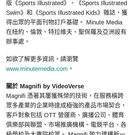
版《Sports Illustrated》、《Sports Illustrated
Swim》和《Sports Illustrated Kids》雜誌，獲
得出眾的平面刊物訂戶基礎。 Minute Media
在紐約、倫敦、特拉維夫、聖保羅及亞洲設有
辦事處。
如欲了解更多資訊，請瀏覽
www.minutemedia.com
。
關於 Magnifi by VideoVerse
Magnifi 憑著其屢獲殊榮的技術，在服務橫跨
眾多產業的企業時達成極強的產品市場契合，
客戶對象包括 OTT 營運商、廣播公司、體育
俱樂部與聯盟、市場推廣機構、電競平台、各
級學校及大專院校等。 Magnifi 致力建構新一