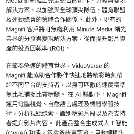
Media 計劃推出完全整合的創作、分發與變現
解決方案，以加強與全球頂尖隊伍、體育聯盟
及運動總會的策略合作關係。 此外，現有的
Magnifi 客戶將可無縫利用 Minute Media 領先
業界的分發與變現解決方案，從而提升影片資
產的投資回報率 (ROI)。
在節奏急速的體育世界，VideoVerse 的
Magnifi 能協助合作夥伴快速地將精彩時刻帶
給不同平台的支持者，以無可匹敵的速度精準
無比地捕捉比賽精髓。 在 AI 驅動下，Magnifi
運用電腦視覺、自然語言處理及機器學習技
術，分析視聽線索、識別精彩片段以及為支持
者提升影片內容。 此產品整合生成式人工智能
(GenAI) 功能，包括多語言字幕、自動縮圖生