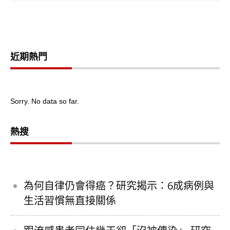
近期熱門
Sorry. No data so far.
熱搜
為何自律仍會得癌？研究揭示：6成病例與
生活習慣無直接關係