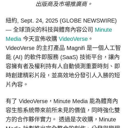
出版商及市場推廣商。
紐約, Sept. 24, 2025 (GLOBE NEWSWIRE)
— 全球頂尖的科技與體育內容公司
Minute
Media
今天宣佈收購
VideoVerse
。
VideoVerse 的主打產品 Magnifi 是一個人工智
能 (AI) 的軟件即服務 (SaaS) 技術平台，讓內
容擁有者及權利持有人自動偵測重要時刻、即
時創建精彩片段，並高效地分發引人入勝的短
片內容。
有了 VideoVerse，Minute Media 能為體育內
容生態系統帶來前所未見的價值，同時強化雙
方的合作夥伴實力。 透過是次收購，Minute