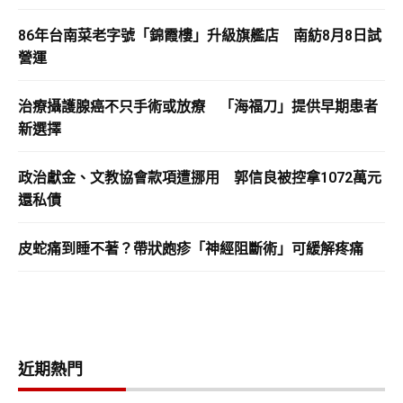
86年台南菜老字號「錦霞樓」升級旗艦店 南紡8月8日試
營運
治療攝護腺癌不只手術或放療 「海福刀」提供早期患者
新選擇
政治獻金、文教協會款項遭挪用 郭信良被控拿1072萬元
還私債
皮蛇痛到睡不著？帶狀皰疹「神經阻斷術」可緩解疼痛
近期熱門