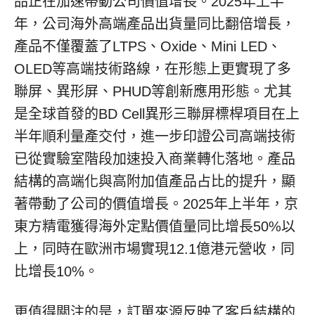
品正在加速帶動公司價值增長。2025年上半
年，公司海外高端產品出貨量同比翻倍增長，
產品不僅覆蓋了LTPS、Oxide、Mini LED、
OLED等高端技術路線，在形態上更實現了多
聯屏、異形屏、PHUD等創新應用形態。尤其
是全球首發的BD Cell異形三聯屏標桿項目在上
半年順利量產交付，進一步印證公司高端技術
已從實驗室階段加速投入商業轉化落地。產品
結構的高端化與高附加值產品占比的提升，顯
著帶動了公司的價值增長。2025年上半年，京
東方精電獲得海外定點價值量同比增長50%以
上，同時在歐洲市場實現12.1億港元營收，同
比增長10%。
更值得關注的是，訂單來源反映了客戶結構的