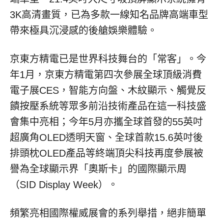
3K高清畫質，已為多款一線知名品牌高端車型
帶來極具沉浸感的後艙娛樂體驗。
京東方精電已是世界科技舞台的
「
常客
」
。今
年1月，京東方精電第四次參展全球頂級消費
電子展CES，智能方向盤、木紋顯示、觸覺反
饋按壓系統等眾多前沿技術產品在這一科技盛
會集中亮相；今年5月亦攜全球首發的55英吋
超廣角OLED透明天窗、全球首款15.6英吋後
排頭枕OLED產品等終端頂尖科技再度參展被
譽為全球顯示界「奧斯卡」的國際顯示周
（SID Display Week）。
頻繁亮相國際權威展會的系列舉措，絕非簡單