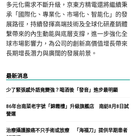
多元化需求不斷升級，京東方精電還將繼續秉
承「國際化、專業化、市場化、智能化」的發
展路徑，持續發揮高端技術及全球化研產銷體
繫帶來的內生動能與底層支撐，進一步強化全
球市場影響力，為公司的創新高價值增長帶來
長期增長潛力與廣闊的發展前景。
最新消息
少了緊張感外語竟變強？喝酒後「發音」進步最明顯
86年台南菜老字號「錦霞樓」升級旗艦店 南紡8月8日試
營運
治療攝護腺癌不只手術或放療 「海福刀」提供早期患者