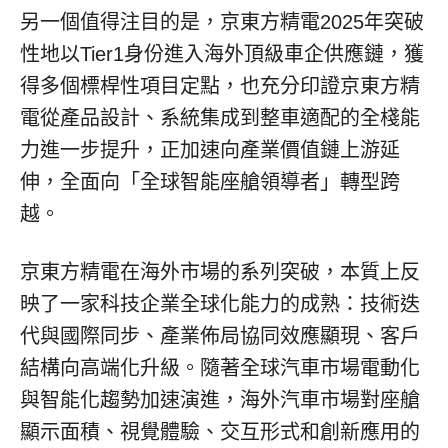
另一個值得注目的是，京東方精電2025年突破
性地以Tier1身份進入海外頂級車企供應鏈，獲
得多個標桿性項目定點，也充分印證京東方精
電從產品設計、系統集成到整車適配的全棧能
力進一步提升，正加速向產業價值鏈上游延
伸，全面向「全球智能座艙領導者」轉型跨
越。
京東方精電在海外市場的系列突破，本質上反
映了一家科技企業全球化能力的成熟：技術迭
代與國際同步、產業佈局協同效應顯現、客戶
結構向高端化升級。隨著全球汽車市場電動化
與智能化趨勢加速演進，海外汽車市場對座艙
顯示面積、視覺體驗、交互形式和創新應用的