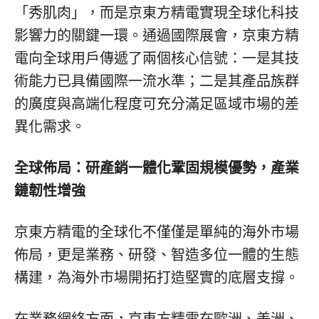
「秀肌肉」，而是京東方精電實現全球化科技
影響力的關鍵一環。通過國際展會，京東方精
電向全球用戶傳遞了兩個核心信號：一是其技
術能力已具備國際一流水準；二是其產品族群
的廣度與高端化程度可充分滿足區域市場的差
異化需求。
全球佈局：研產銷一體化鞏固規模優勢，產業
鏈韌性增強
京東方精電的全球化不僅僅是單純的海外市場
佈局，更是業務、研發、智造多位一體的生態
構建，為海外市場開拓打造堅實的底層支撐。