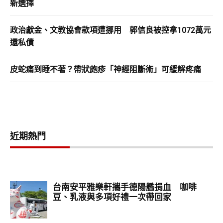
新選擇
政治獻金、文教協會款項遭挪用 郭信良被控拿1072萬元
還私債
皮蛇痛到睡不著？帶狀皰疹「神經阻斷術」可緩解疼痛
近期熱門