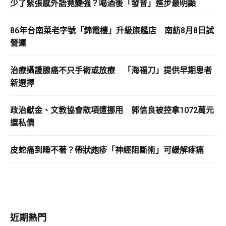
少了緊張感外語竟變強？喝酒後「發音」進步最明顯
86年台南菜老字號「錦霞樓」升級旗艦店 南紡8月8日試
營運
治療攝護腺癌不只手術或放療 「海福刀」提供早期患者
新選擇
政治獻金、文教協會款項遭挪用 郭信良被控拿1072萬元
還私債
皮蛇痛到睡不著？帶狀皰疹「神經阻斷術」可緩解疼痛
近期熱門