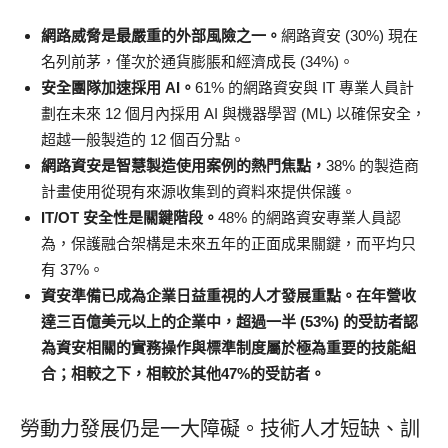
網路威脅是最嚴重的外部風險之一。
網路資安 (30%) 現在
名列前茅，僅次於通貨膨脹和經濟成長 (34%)。
安全團隊加速採用
AI
。
61% 的網路資安與 IT 專業人員計
劃在未來 12 個月內採用 AI 與機器學習 (ML) 以確保安全，
超越一般製造的 12 個百分點。
網路資安是智慧製造使用案例的熱門焦點，
38% 的製造商
計畫使用從現有來源收集到的資料來提供保護。
IT/OT
安全性是關鍵階段。
48% 的網路資安專業人員認
為，保護融合架構是未來五年的正面成果關鍵，而平均只
有 37%。
資安準備已成
為
企業日益重視的人才發展重點。在年營收
達三百億美元以上的企業中，
超過一半
(
53%
)
的受訪者認
為
資安相關的實務操作與標準制度屬於極
為
重要的技能組
合；相較之下，
相較於其他
47%
的受訪者
。
勞動力發展仍是一大障礙。技術人才短缺、訓