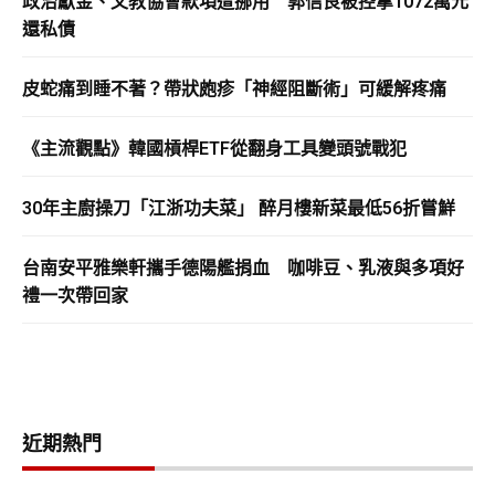
政治獻金、文教協會款項遭挪用 郭信良被控拿1072萬元
還私債
皮蛇痛到睡不著？帶狀皰疹「神經阻斷術」可緩解疼痛
《主流觀點》韓國槓桿ETF從翻身工具變頭號戰犯
30年主廚操刀「江浙功夫菜」 醉月樓新菜最低56折嘗鮮
台南安平雅樂軒攜手德陽艦捐血 咖啡豆、乳液與多項好
禮一次帶回家
近期熱門