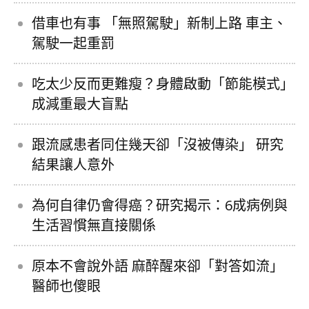
借車也有事 「無照駕駛」新制上路 車主、
駕駛一起重罰
吃太少反而更難瘦？身體啟動「節能模式」
成減重最大盲點
跟流感患者同住幾天卻「沒被傳染」 研究
結果讓人意外
為何自律仍會得癌？研究揭示：6成病例與
生活習慣無直接關係
原本不會說外語 麻醉醒來卻「對答如流」
醫師也傻眼