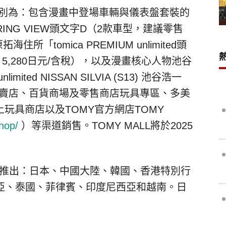
品分別為：包含漫畫中登場車輛與儀表盤套裝的
ERING VIEW
頭文字D（2款車型，建議零售
原拓海住所「
tomica PREMIUM unlimited
頭
,280日元/含稅），以及漫畫核心人物池谷
nlimited
NISSAN SILVIA (S13) 池谷浩一
專賣店、百貨商場及零售商店玩具專區、多美
線上玩具商店以及TOMY官方網店TOMY
shop/
）等渠道銷售。TOMY MALL將於2025
區推出：日本、中國大陸、韓國、香港特別行
亞、泰國、菲律賓、印度尼西亞和越南。日