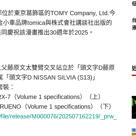
低
位於東京葛飾區的TOMY Company, Ltd.今
小車品牌tomica與株式會社講談社出版的
同慶祝該漫畫推出30週年
於2025
。
之父
藤
原文太雙臂交叉站立於「頭文字D
藤
原
D NISSAN SILVIA (S13)」
套裝：
X-7（
Volume 1 specifications
）（上）
TRUENO（
Volume 1 specifications
）（下）
rwfile/release/M000076/202507162219/_prw_