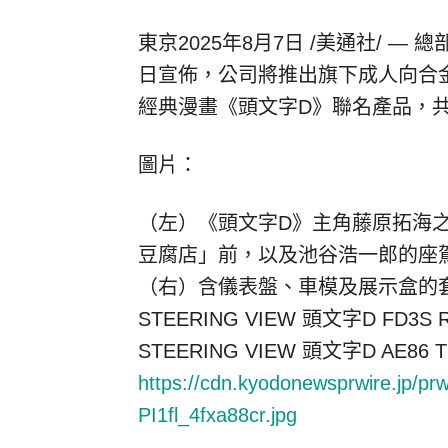
東京
2025年8月7日
/美通社/ — 總部
日宣佈，公司將推出旗下成人向合金
經典漫畫《頭文字D》聯名產品，共
圖片：
（左）《頭文字D》主角
藤
原拓海
豆腐店」前，以及池谷浩一郎的座駕「頭文字
（右）含儀表盤、車模及展示盒的
STEERING VIEW
頭文字D FD3S R
STEERING VIEW
頭文字D AE86 
https://cdn.kyodonewsprwire.jp/p
PI1fl_4fxa88cr.jpg