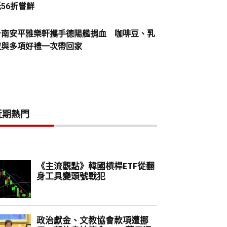
56折嘗鮮
台南安平雅樂軒攜手德陽艦捐血 咖啡豆、乳
液與多項好禮一次帶回家
近期熱門