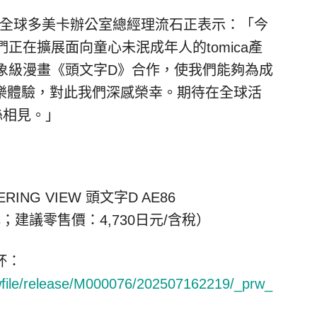
牌業務全球多美卡辦公室總經理流石正表示：「今
正在擴展面向童心未泯成年人的tomica產
象級漫畫《頭文字D》合作，使我們能夠為成
樂體驗，對此我們深感榮幸。期待在全球活
絲相見。」
EERING VIEW
頭文字D AE86
s
；建議零售價：4,730日元/含稅）
杯：
rwfile/release/M000076/202507162219/_prw_