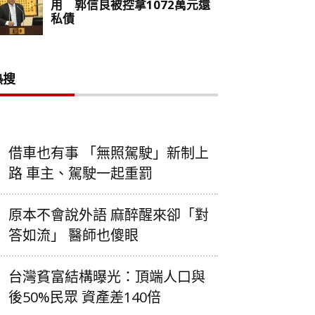
熱搜
借車也有事 「無照駕駛」新制上
路 車主、駕駛一起重罰
原本不會說外語 麻醉醒來卻「對
答如流」 醫師也傻眼
台灣貧富結構曝光：頂端人口與
後50%民眾 資產差140倍