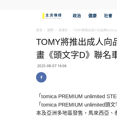
主
政治
健康
社會
流
首頁
國際
美通社
TOMY將推出成人向品牌tomi
TOMY將推出成人向品
傳
畫《頭文字D》聯名
媒
2025-08-07 16:06
「
tomica PREMIUM unlimited ST
「
tomica PREMIUM unlimited
頭文
本及亞洲多地
區發售
，馬來西亞、