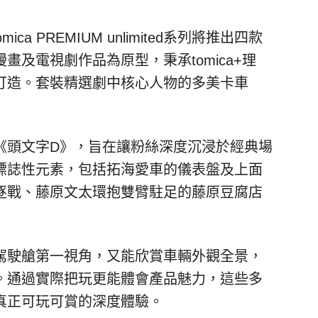
a PREMIUM unlimited系列將推出四款
漫畫及電視劇作品為原型
，秉承tomica+理
打造。套裝精選劇中核心人物的多美卡車
《頭文字D》，旨在讓粉絲深度沉浸於經典場
標誌性元素，包括拓海愛車的儀表盤及上面
逐戰、
藤
原文太環抱雙臂駐足的
藤
原豆腐店
駕駛艙第一視角，又能欣賞車輛外觀全景，
。通過實際把玩更能體會產品魅力，這些多
真正可玩可賞的深度體驗。