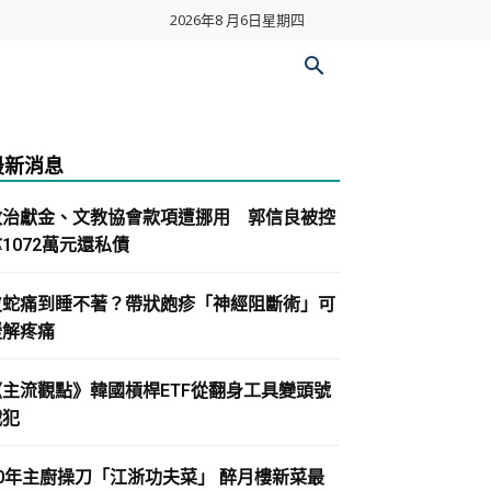
2026年8 月6日星期四
最新消息
政治獻金、文教協會款項遭挪用 郭信良被控
1072萬元還私債
皮蛇痛到睡不著？帶狀皰疹「神經阻斷術」可
緩解疼痛
《主流觀點》韓國槓桿ETF從翻身工具變頭號
戰犯
30年主廚操刀「江浙功夫菜」 醉月樓新菜最