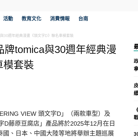
活動
教育文化
消費情報
台南
ca與30週年經典漫畫《頭文字D》聯名車模套裝
牌tomica與30週年經典漫
車模套裝
拿
EERING VIEW
頭文字D」（兩款車型）及
字D
藤
原豆腐店」產品將於2025年12月在日
泰國、日本、中國大陸等地將舉辦主題巡展