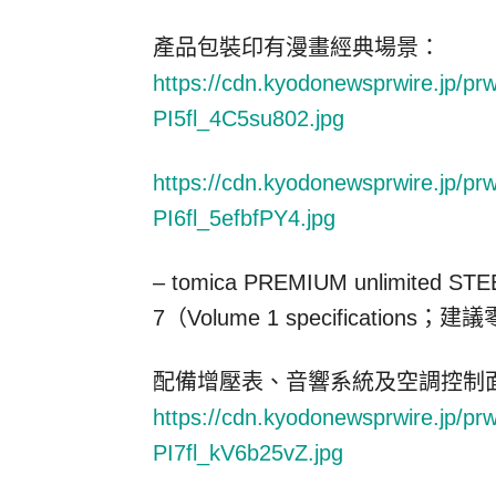
產品包裝印有漫畫經典場景：
https://cdn.kyodonewsprwire.jp/p
PI5fl_4C5su802.jpg
https://cdn.kyodonewsprwire.jp/p
PI6fl_5efbfPY4.jpg
–
tomica PREMIUM unlimited ST
7（
Volume 1 specifications
；建議零
配備增壓表、音響系統及空調控制
https://cdn.kyodonewsprwire.jp/p
PI7fl_kV6b25vZ.jpg