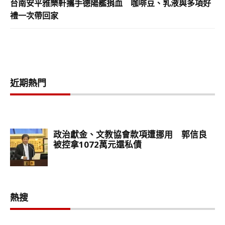
台南安平雅樂軒攜手德陽艦捐血 咖啡豆、乳液與多項好
禮一次帶回家
近期熱門
熱搜