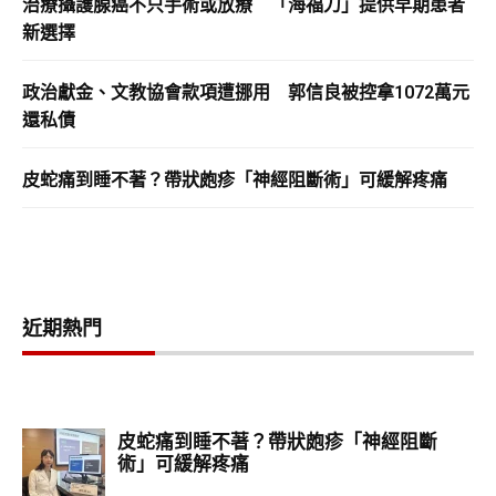
治療攝護腺癌不只手術或放療 「海福刀」提供早期患者
新選擇
政治獻金、文教協會款項遭挪用 郭信良被控拿1072萬元
還私債
皮蛇痛到睡不著？帶狀皰疹「神經阻斷術」可緩解疼痛
近期熱門