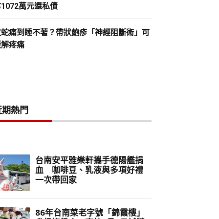
1072萬元還私債
皮蛇痛到睡不著？帶狀皰疹「神經阻斷術」可
緩解疼痛
近期熱門