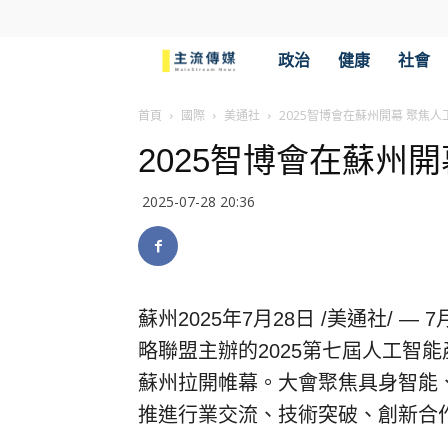
主
政治
健康
社會
流
首頁
國際
美通社
2025智博會在蘇州開幕 聚焦
2025智博會在蘇州
傳
2025-07-28 20:36
媒
蘇州
2025年7月28日
/美通社/ —
略聯盟主辦的2025第七屆人工智能
蘇州拉開帷幕。大會聚焦具身智能
推進行業交流、技術突破、創新合作