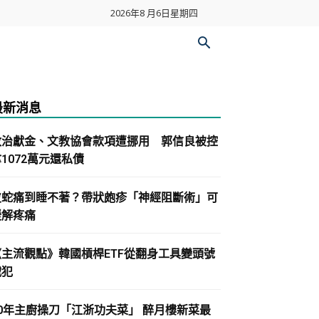
2026年8 月6日星期四
最新消息
政治獻金、文教協會款項遭挪用 郭信良被控
1072萬元還私債
皮蛇痛到睡不著？帶狀皰疹「神經阻斷術」可
緩解疼痛
《主流觀點》韓國槓桿ETF從翻身工具變頭號
戰犯
30年主廚操刀「江浙功夫菜」 醉月樓新菜最