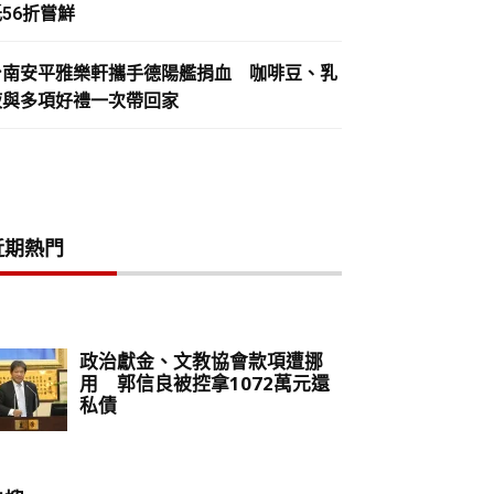
56折嘗鮮
台南安平雅樂軒攜手德陽艦捐血 咖啡豆、乳
液與多項好禮一次帶回家
近期熱門