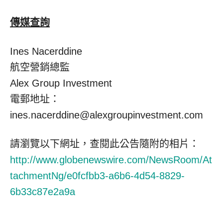
傳媒查詢
Ines Nacerddine
航空營銷總監
Alex Group Investment
電郵地址：
ines.nacerddine@alexgroupinvestment.com
請瀏覽以下網址，查閱此公告隨附的相片：
http://www.globenewswire.com/NewsRoom/At
tachmentNg/e0fcfbb3-a6b6-4d54-8829-
6b33c87e2a9a