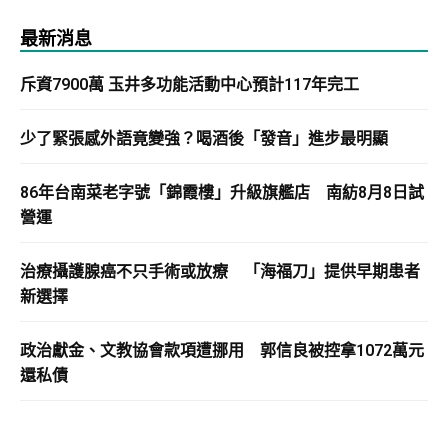
最新消息
斥資7900萬 玉井多功能活動中心預計117年完工
少了緊張感外語竟變強？喝酒後「發音」進步最明顯
86年台南菜老字號「錦霞樓」升級旗艦店 南紡8月8日試
營運
治療攝護腺癌不只手術或放療 「海福刀」提供早期患者
新選擇
政治獻金、文教協會款項遭挪用 郭信良被控拿1072萬元
還私債