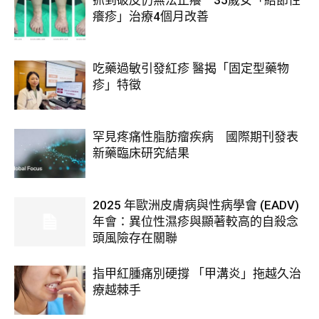
抓到破皮仍無法止癢 35歲女「結節性
癢疹」治療4個月改善
吃藥過敏引發紅疹 醫揭「固定型藥物
疹」特徵
罕見疼痛性脂肪瘤疾病 國際期刊發表
新藥臨床研究結果
2025 年歐洲皮膚病與性病學會 (EADV)
年會：異位性濕疹與顯著較高的自殺念
頭風險存在關聯
指甲紅腫痛別硬撐 「甲溝炎」拖越久治
療越棘手