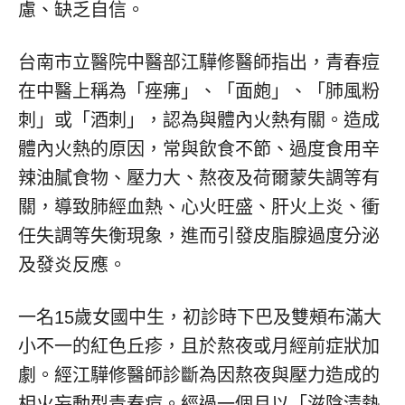
慮、缺乏自信。
台南市立醫院中醫部江驊修醫師指出，青春痘
在中醫上稱為「痤疿」、「面皰」、「肺風粉
刺」或「酒刺」，認為與體內火熱有關。造成
體內火熱的原因，常與飲食不節、過度食用辛
辣油膩食物、壓力大、熬夜及荷爾蒙失調等有
關，導致肺經血熱、心火旺盛、肝火上炎、衝
任失調等失衡現象，進而引發皮脂腺過度分泌
及發炎反應。
一名15歲女國中生，初診時下巴及雙頰布滿大
小不一的紅色丘疹，且於熬夜或月經前症狀加
劇。經江驊修醫師診斷為因熬夜與壓力造成的
相火妄動型青春痘。經過一個月以「滋陰清熱