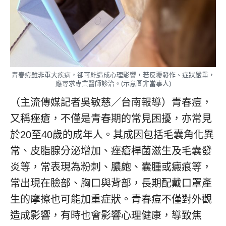
青春痘雖非重大疾病，卻可能造成心理影響，若反覆發作、症狀嚴重，
應尋求專業醫師診治。(示意圖非當事人)
（主流傳媒記者吳敏慈／台南報導）青春痘，
又稱痤瘡，不僅是青春期的常見困擾，亦常見
於20至40歲的成年人。其成因包括毛囊角化異
常、皮脂腺分泌增加、痤瘡桿菌滋生及毛囊發
炎等，常表現為粉刺、膿皰、囊腫或癜痕等，
常出現在臉部、胸口與背部，長期配戴口罩產
生的摩擦也可能加重症狀。青春痘不僅對外觀
造成影響，有時也會影響心理健康，導致焦