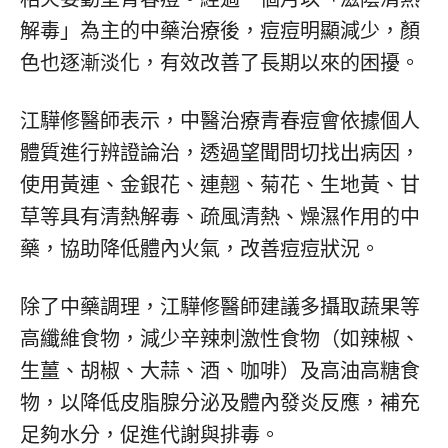
解毒」為主的中藥治療後，痘痘明顯減少，顏
色也逐漸淡化，有效改善了長期以來的困擾。
江驊修醫師表示，中醫治療青春痘會依據個人
體質進行辨證論治，透過望聞問切找出病因，
使用黃連、金銀花、連翹、菊花、生地黃、甘
草等具有清熱解毒、疏風清熱、燥濕作用的中
藥，協助降低體內火氣，改善痘痘狀況。
除了中藥調理，江驊修醫師建議多攝取蔬果等
高纖維食物，減少辛辣刺激性食物（如辣椒、
生薑、胡椒、大蒜、酒、咖啡）及高油高糖食
物，以降低皮脂腺分泌及體內發炎反應，補充
足夠水分，促進代謝與排毒。