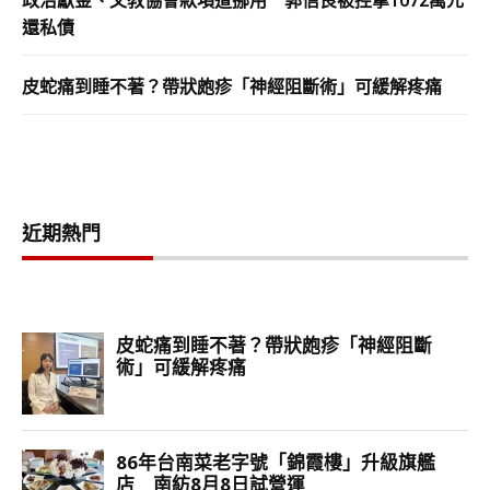
政治獻金、文教協會款項遭挪用 郭信良被控拿1072萬元
還私債
皮蛇痛到睡不著？帶狀皰疹「神經阻斷術」可緩解疼痛
近期熱門