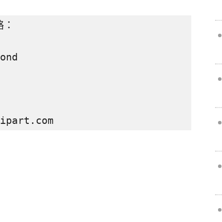
：

nd

ipart.com