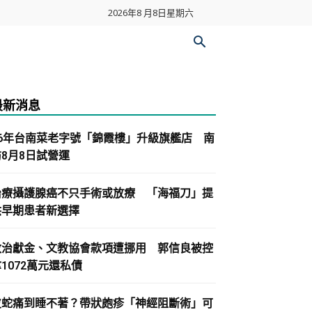
2026年8 月8日星期六
最新消息
86年台南菜老字號「錦霞樓」升級旗艦店 南
紡8月8日試營運
治療攝護腺癌不只手術或放療 「海福刀」提
供早期患者新選擇
政治獻金、文教協會款項遭挪用 郭信良被控
1072萬元還私債
皮蛇痛到睡不著？帶狀皰疹「神經阻斷術」可