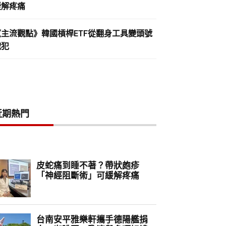
緩解疼痛
《主流觀點》韓國槓桿ETF從翻身工具變頭號
戰犯
近期熱門