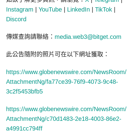
Instagram
|
YouTube
|
LinkedIn
|
TikTok
|
Discord
傳媒查詢請聯絡：
media.web3@bitget.com
此公告隨附的照片可在以下網址獲取：
https://www.globenewswire.com/NewsRoom/
AttachmentNg/fa77ce39-76f9-4073-9c48-
3c2f5453bfb5
https://www.globenewswire.com/NewsRoom/
AttachmentNg/c70d1483-2e18-4003-86e2-
a4991cc794ff