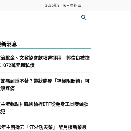
2026年8 月6日星期四
最新消息
政治獻金、文教協會款項遭挪用 郭信良被控
1072萬元還私債
皮蛇痛到睡不著？帶狀皰疹「神經阻斷術」可
緩解疼痛
《主流觀點》韓國槓桿ETF從翻身工具變頭號
戰犯
30年主廚操刀「江浙功夫菜」 醉月樓新菜最