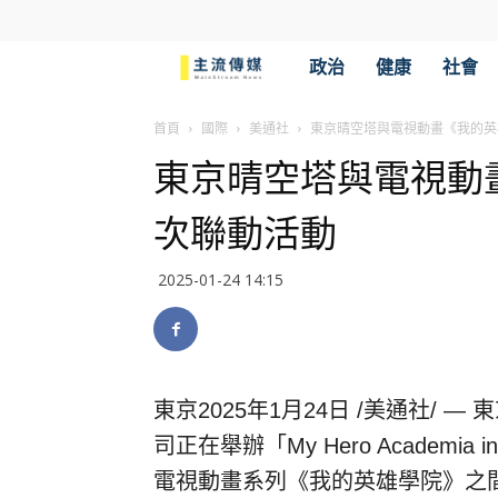
主
政治
健康
社會
流
首頁
國際
美通社
東京晴空塔與電視動畫《我的英
東京晴空塔與電視動
傳
次聯動活動
媒
2025-01-24 14:15
東京
2025年1月24日
/美通社/ —
司正在舉辦「My Hero Academia i
電視動畫系列《我的英雄學院》之