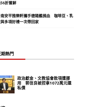
56折嘗鮮
台南安平雅樂軒攜手德陽艦捐血 咖啡豆、乳
液與多項好禮一次帶回家
近期熱門