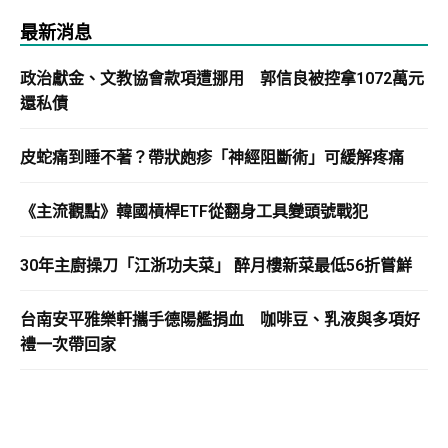
最新消息
政治獻金、文教協會款項遭挪用 郭信良被控拿1072萬元
還私債
皮蛇痛到睡不著？帶狀皰疹「神經阻斷術」可緩解疼痛
《主流觀點》韓國槓桿ETF從翻身工具變頭號戰犯
30年主廚操刀「江浙功夫菜」 醉月樓新菜最低56折嘗鮮
台南安平雅樂軒攜手德陽艦捐血 咖啡豆、乳液與多項好
禮一次帶回家