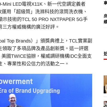
拿
-Mini LED
電視
X11K
、新一代空調定義者
款運用「
超級筒」
洗滌科技的滾筒洗衣機、
顯示技術的
TCL 50 PRO NXTPAPER 5G
手
第三方權威機構的廣泛好評。
bal Top Brands
）」
頒獎典禮上，
TCL
實業副
生領取了多項品牌及產品創新獎。這一評選
，美國
TWICE
協辦，權威調研機構
IDC
全面支
性、專業性和公信力的活動之一。