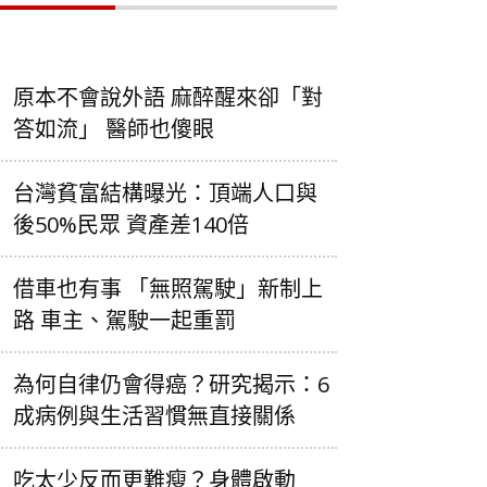
原本不會說外語 麻醉醒來卻「對
答如流」 醫師也傻眼
台灣貧富結構曝光：頂端人口與
後50%民眾 資產差140倍
借車也有事 「無照駕駛」新制上
路 車主、駕駛一起重罰
為何自律仍會得癌？研究揭示：6
成病例與生活習慣無直接關係
吃太少反而更難瘦？身體啟動