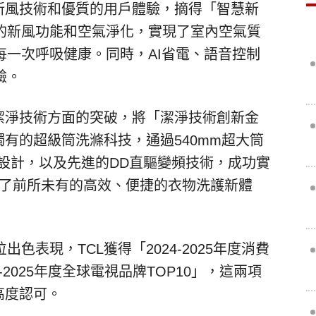
新風技術和優質的用戶體驗，摘得「
智慧新
的新風功能和空氣淨化，實現了室內空氣質
每一次呼吸健康。同時，
AI
省電、語音控制
驗。
潔淨技術方面的突破，將「
潔淨技術創新金
獨有的超級筒洗滌科技，通過
540mm
超大筒
設計，以及先進的
DD
直驅變頻技術，成功實
了前所未有的高效、便捷的衣物洗護新體
位出色表現，
TCL
獲得「
2024-2025
年度消費
-2025
年度全球電視品牌
TOP10」
，這兩項
高度認可。