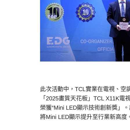
此次活動中，
TCL
實業在電視、空
「
2025
畫質天花板」
TCL X11K
電
榮獲
“Mini LED
顯示技術創新獎」
。
將
Mini LED
顯示提升至行業新高度