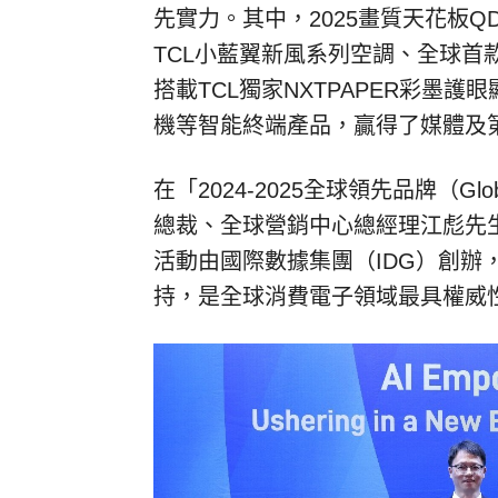
先實力。其中，
2025
畫質天花板
QD
TCL
小藍翼新風系列空調、全球首
搭載
TCL
獨家
NXTPAPER
彩墨護眼
機等智能終端產品，贏得了媒體及
在「
2024-2025
全球領先品牌（
Glo
總裁、全球營銷中心總經理江彪先
活動由國際數據集團（
IDG
）創辦
持，是全球消費電子領域最具權威