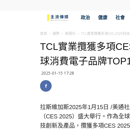
主
政治
健康
社會
流
首頁
國際
美通社
TCL實業攬獲多項CES 2025
TCL實業攬獲多項CE
傳
球消費電子品牌TOP1
媒
2025-01-15 17:28
拉斯維加斯
2025年1月15日
/
美通社
（
CES 2025
）盛大舉行。作為全球
技創新及產品，攬獲多項
CES 2025