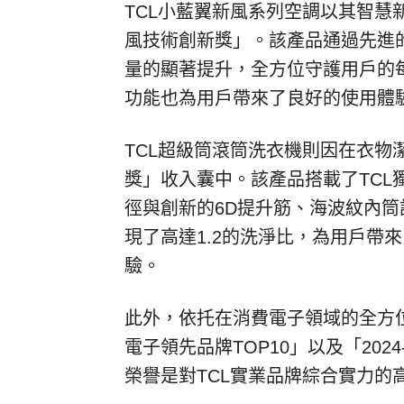
TCL
小藍翼新風系列空調以其智慧
風技術創新獎」
。該產品通過先進
量的顯著提升，全方位守護用戶的
功能也為用戶帶來了良好的使用體
TCL
超級筒滾筒洗衣機則因在衣物
獎」
收入囊中。該產品搭載了
TCL
徑與創新的
6D
提升筋、海波紋內筒
現了高達
1.2
的洗淨比，為用戶帶來
驗。
此外，依托在消費電子領域的全方
電子領先品牌
TOP10」
以及「
2024
榮譽是對
TCL
實業品牌綜合實力的