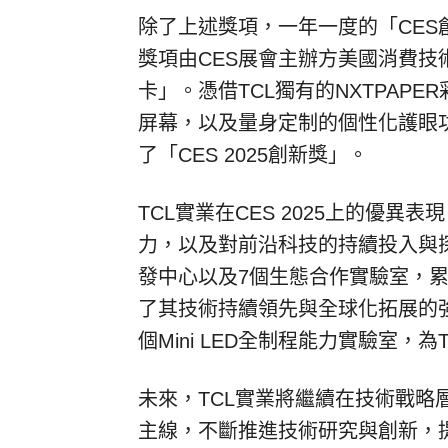
除了上述獎項，一年一度的「
CES
獎項由
CES
展會主辦方美國消費技
卡」
。憑借
TCL
獨有的
NXTPAPER
屏幕，以及量身定制的個性化護眼
了「
CES 2025
創新獎」
。
TCL
實業在
CES 2025
上的優異表現
力，以及對前沿科技的持續投入與
發中心以及
7
個生態合作實驗室，
了其技術持續領先與全球化拓展的
個
Mini LED
全制程能力實驗室，為
未來，
TCL
實業將繼續在技術戰略
主線，不斷推進技術研究與創新，