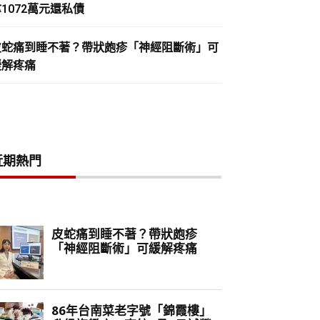
1072萬元還私債
皮蛇痛到睡不著？帶狀皰疹「神經阻斷術」可
緩解疼痛
近期熱門