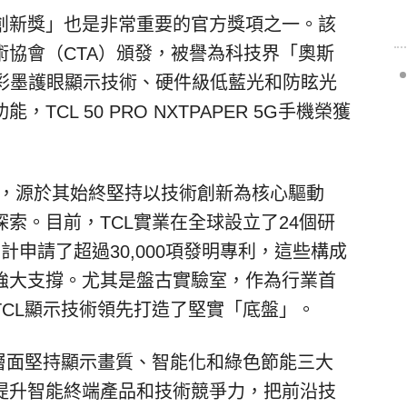
創新獎」
也是非常重要的官方獎項之一。該
術協會（
CTA
）頒發，被譽為科技界「
奧斯
彩墨護眼顯示技術、硬件級低藍光和防眩光
功能，
TCL 50 PRO NXTPAPER 5G
手機榮獲
，源於其始終堅持以技術創新為核心驅動
探索。目前，
TCL
實業在全球設立了
24
個研
累計申請了超過
30,000
項發明專利，這些構成
強大支撐。尤其是盤古實驗室，作為行業首
TCL
顯示技術領先打造了堅實「
底盤」
。
層面堅持顯示畫質、智能化和綠色節能三大
提升智能終端產品和技術競爭力，把前沿技