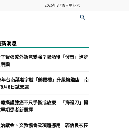
2026年8 月8日星期六
最新消息
少了緊張感外語竟變強？喝酒後「發音」進步
最明顯
86年台南菜老字號「錦霞樓」升級旗艦店 南
紡8月8日試營運
治療攝護腺癌不只手術或放療 「海福刀」提
供早期患者新選擇
政治獻金、文教協會款項遭挪用 郭信良被控