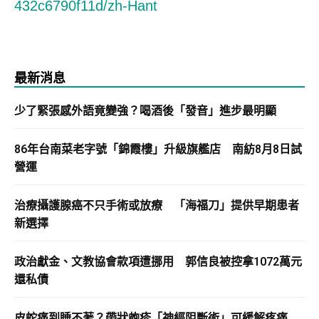
432c6790f11d/zh-Hant
最新消息
少了緊張感外語竟變強？喝酒後「發音」進步最明顯
86年台南菜老字號「錦霞樓」升級旗艦店 南紡8月8日試
營運
治療攝護腺癌不只手術或放療 「海福刀」提供早期患者
新選擇
政治獻金、文教協會款項遭挪用 郭信良被控拿1072萬元
還私債
皮蛇痛到睡不著？帶狀皰疹「神經阻斷術」可緩解疼痛