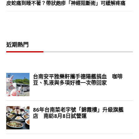
皮蛇痛到睡不著？帶狀皰疹「神經阻斷術」可緩解疼痛
近期熱門