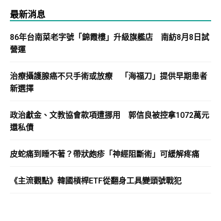
最新消息
86年台南菜老字號「錦霞樓」升級旗艦店 南紡8月8日試
營運
治療攝護腺癌不只手術或放療 「海福刀」提供早期患者
新選擇
政治獻金、文教協會款項遭挪用 郭信良被控拿1072萬元
還私債
皮蛇痛到睡不著？帶狀皰疹「神經阻斷術」可緩解疼痛
《主流觀點》韓國槓桿ETF從翻身工具變頭號戰犯