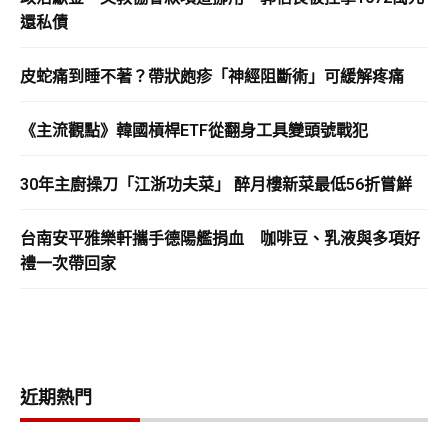
還私債
皮蛇痛到睡不著？帶狀皰疹「神經阻斷術」可緩解疼痛
《主流觀點》韓國槓桿ETF從翻身工具變頭號戰犯
30年主廚操刀「江浙功夫菜」 醉月樓新菜最低56折嘗鮮
台南安平雅樂軒攜手德陽艦捐血 咖啡豆、乳液與多項好
禮一次帶回家
近期熱門