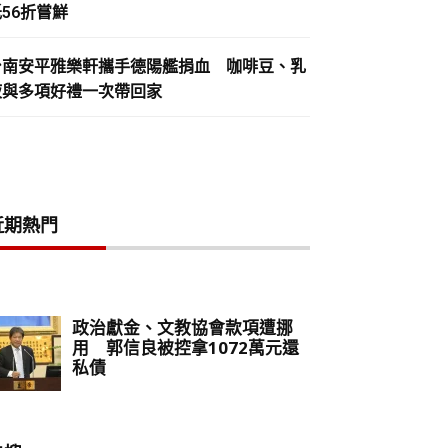
56折嘗鮮
台南安平雅樂軒攜手德陽艦捐血 咖啡豆、乳
液與多項好禮一次帶回家
近期熱門