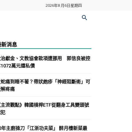
2026年8 月6日星期四
最新消息
政治獻金、文教協會款項遭挪用 郭信良被控
1072萬元還私債
皮蛇痛到睡不著？帶狀皰疹「神經阻斷術」可
緩解疼痛
《主流觀點》韓國槓桿ETF從翻身工具變頭號
戰犯
30年主廚操刀「江浙功夫菜」 醉月樓新菜最